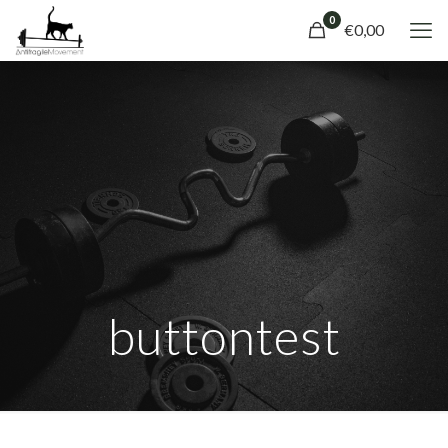
0
€0,00
buttontest