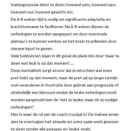
trainingssessie dient te doen; hoeveel sets, hoeveel reps,
hoeveel rust, hoeveel gewicht etc.
De 6-8 weken tijd is nodig om significante adaptatie en
krachttoename te faciliteren. Na 6-8 weken dienen de
oefeningen te worden aangepast om door eventuele
plateau’s te kunnen werken en het brein te prikkelen door
nieuwe input te geven.
Vele hobbyisten slaan in dit geval de plank mis door ‘maar te
doen wat leuk is op dat moment’….
Deze mentaliteit zorgt ervoor dat je misschien wel even
pret hebt op dat moment, maar de pret zal op lange termijn
snel veranderen in frustratie door gebrek aan progressie of
uiteindelijk een blessure omdat de leuke oefeningen nooit
worden aangevuld met de ‘niet zo leuke, maar oh zo nodige
oefeningen’!
Hier is waar de rol van de coach cruciaal is! De trainee ervan
zien te overtuigen het simpele en soms saaie werk gewoon
te doen zonder alle poespas en ‘leuke’ onzin.