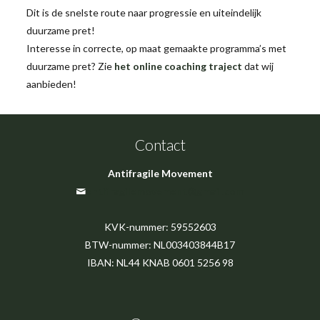
Dit is de snelste route naar progressie en uiteindelijk
duurzame pret!
Interesse in correcte, op maat gemaakte programma’s met
duurzame pret? Zie
het online coaching traject
dat wij
aanbieden!
Contact
Antifragile Movement
antifragilemovement@gmail.com
KVK-nummer: 59552603
BTW-nummer: NL003403844B17
IBAN: NL44 KNAB 0601 5256 98