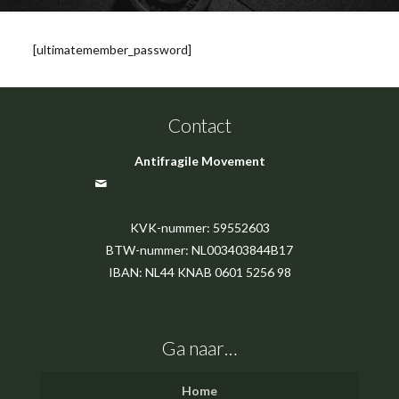
[ultimatemember_password]
Contact
Antifragile Movement
antifragilemovement@gmail.com
KVK-nummer: 59552603
BTW-nummer: NL003403844B17
IBAN: NL44 KNAB 0601 5256 98
Ga naar…
Home