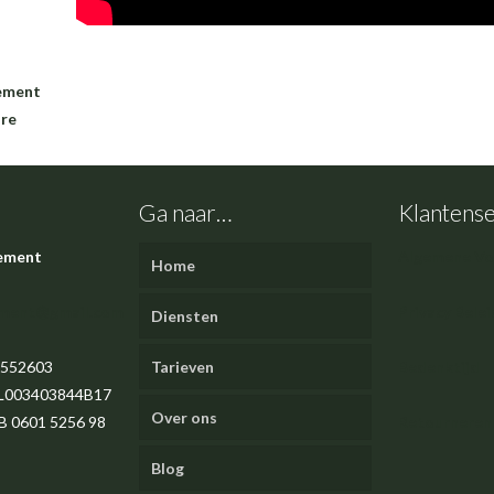
vement
re
Ga naar…
Klantense
vement
Algemene V
Home
ement@gmail.com
Privacy Belei
Diensten
9552603
Tarieven
Bedenktijd
L003403844B17
Over ons
B 0601 5256 98
Retourneren
Blog