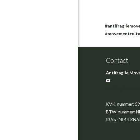
#antifragilemo
#movementcultu
Contact
Antifragile Mo
antifragilemov
KVK-nummer: 5
BTW-nummer: N
IBAN: NL44 KNA