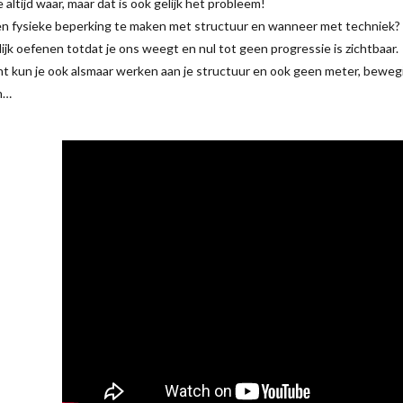
e altijd waar, maar dat is ook gelijk het probleem!
n fysieke beperking te maken met structuur en wanneer met techniek?
ijk oefenen totdat je ons weegt en nul tot geen progressie is zichtbaar.
t kun je ook alsmaar werken aan je structuur en ook geen meter, bewe
n…