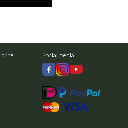
rvice
Social media
oorwaarden
d